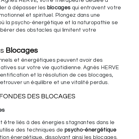
Agnès HERVE, votre thérapeute dédiée à
der à dépasser les
blocages
qui entravent votre
motionnel et spirituel. Plongez dans une
où la psycho-énergétique et la naturopathie se
ibérer des obstacles qui limitent votre
es
Blocages
nels et énergétiques peuvent avoir des
catives sur votre vie quotidienne. Agnès HERVE
dentification et la résolution de ces blocages,
trouver un équilibre et une vitalité perdus.
OFONDES DES
BLOCAGES
es
 être liés à des énergies stagnantes dans le
tilise des techniques de
psycho-énergétique
lation énergétique, dissolvant ainsi les blocages.