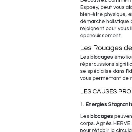
Découvrez comment 
Espoey, peut vous ai
bien-être physique, é
démarche holistique 
rejoignent pour vous l
épanouissement.
Les Rouages d
Les
blocages
émotion
répercussions signifi
se spécialise dans l'i
vous permettant de re
LES CAUSES PR
1.
Énergies Stagnant
Les
blocages
peuvent
corps. Agnès HERVE u
pour rétablir la circu