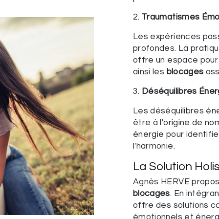
2.
Traumatismes Émo
Les expériences pass
profondes. La pratiq
offre un espace pour 
ainsi les
blocages
ass
3.
Déséquilibres Éne
Les déséquilibres én
être à l'origine de n
énergie pour identifie
l'harmonie.
La Solution Hol
Agnès HERVE propose
blocages
. En intégran
offre des solutions 
émotionnels et énerg