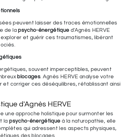
tionnels
ées peuvent laisser des traces émotionnelles
ue de la
psycho-énergétique
d'Agnès HERVE
explorer et guérir ces traumatismes, libérant
ociés.
rgétiques
ergétiques, souvent imperceptibles, peuvent
ombreux
blocages
. Agnès HERVE analyse votre
r et corriger ces déséquilibres, rétablissant ainsi
istique d'Agnès HERVE
 une approche holistique pour surmonter les
t la
psycho-énergétique
à la naturopathie, elle
complètes qui adressent les aspects physiques,
étiques des blocages.