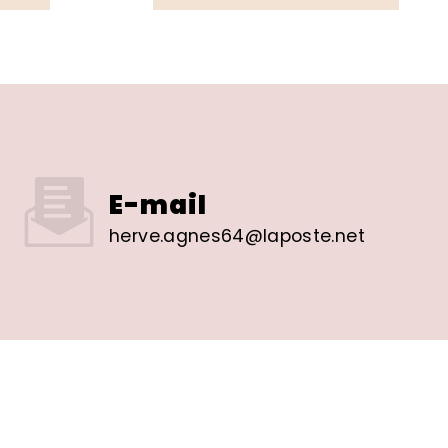
E-mail
herve.agnes64@laposte.net