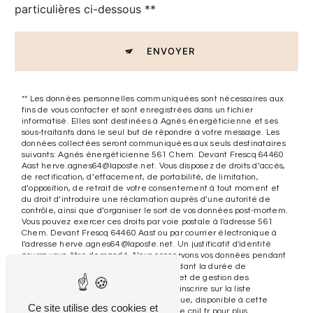
particulières ci-dessous **
ENVOYER
** Les données personnelles communiquées sont nécessaires aux
fins de vous contacter et sont enregistrées dans un fichier
informatisé. Elles sont destinées à Agnès énergéticienne et ses
sous-traitants dans le seul but de répondre à votre message. Les
données collectées seront communiquées aux seuls destinataires
suivants: Agnès énergéticienne 561 Chem. Devant Frescq 64460
Aast herve.agnes64@laposte.net. Vous disposez de droits d’accès,
de rectification, d’effacement, de portabilité, de limitation,
d’opposition, de retrait de votre consentement à tout moment et
du droit d’introduire une réclamation auprès d’une autorité de
contrôle, ainsi que d’organiser le sort de vos données post-mortem.
Vous pouvez exercer ces droits par voie postale à l'adresse 561
Chem. Devant Frescq 64460 Aast ou par courrier électronique à
l'adresse herve.agnes64@laposte.net. Un justificatif d'identité
pourra vous être demandé. Nous conservons vos données pendant
la période de prise de contact puis pendant la durée de
prescription légale aux fins probatoires et de gestion des
contentieux. Vous avez le droit de vous inscrire sur la liste
d'opposition au démarchage téléphonique, disponible à cette
Ce site utilise des cookies et
adresse:
Bloctel.gouv.fr
. Consultez le site cnil.fr pour plus