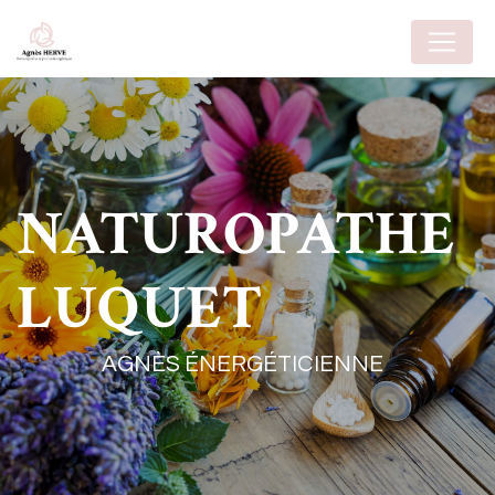
Panneau de gestion des cookies
NATUROPATHE
LUQUET
AGNÈS ÉNERGÉTICIENNE