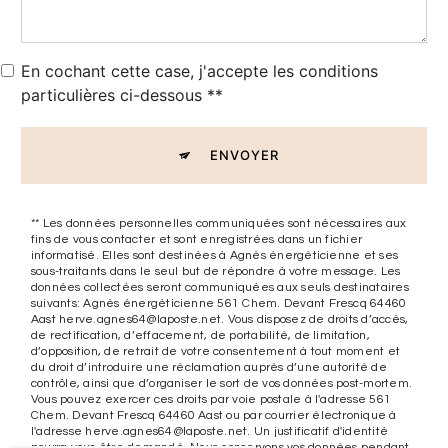
En cochant cette case, j'accepte les conditions
particulières ci-dessous **
ENVOYER
** Les données personnelles communiquées sont nécessaires aux
fins de vous contacter et sont enregistrées dans un fichier
informatisé. Elles sont destinées à Agnès énergéticienne et ses
sous-traitants dans le seul but de répondre à votre message. Les
données collectées seront communiquées aux seuls destinataires
suivants: Agnès énergéticienne 561 Chem. Devant Frescq 64460
Aast herve.agnes64@laposte.net. Vous disposez de droits d’accès,
de rectification, d’effacement, de portabilité, de limitation,
d’opposition, de retrait de votre consentement à tout moment et
du droit d’introduire une réclamation auprès d’une autorité de
contrôle, ainsi que d’organiser le sort de vos données post-mortem.
Vous pouvez exercer ces droits par voie postale à l'adresse 561
Chem. Devant Frescq 64460 Aast ou par courrier électronique à
l'adresse herve.agnes64@laposte.net. Un justificatif d'identité
pourra vous être demandé. Nous conservons vos données pendant