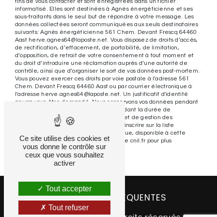
fins de vous contacter et sont enregistrées dans un fichier
informatisé. Elles sont destinées à Agnès énergéticienne et ses
sous-traitants dans le seul but de répondre à votre message. Les
données collectées seront communiquées aux seuls destinataires
suivants: Agnès énergéticienne 561 Chem. Devant Frescq 64460
Aast herve.agnes64@laposte.net. Vous disposez de droits d’accès,
de rectification, d’effacement, de portabilité, de limitation,
d’opposition, de retrait de votre consentement à tout moment et
du droit d’introduire une réclamation auprès d’une autorité de
contrôle, ainsi que d’organiser le sort de vos données post-mortem.
Vous pouvez exercer ces droits par voie postale à l'adresse 561
Chem. Devant Frescq 64460 Aast ou par courrier électronique à
l'adresse herve.agnes64@laposte.net. Un justificatif d'identité
pourra vous être demandé. Nous conservons vos données pendant
la période de prise de contact puis pendant la durée de
prescription légale aux fins probatoires et de gestion des
contentieux. Vous avez le droit de vous inscrire sur la liste
d'opposition au démarchage téléphonique, disponible à cette
Ce site utilise des cookies et
adresse:
Bloctel.gouv.fr
. Consultez le site cnil.fr pour plus
vous donne le contrôle sur
d’informations sur vos droits.
ceux que vous souhaitez
activer
Tout accepter
RECHERCHES FRÉQUENTES
Tout refuser