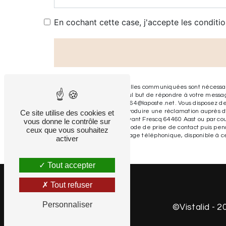
En cochant cette case, j'accepte les conditio
** Les données personnelles communiquées sont nécessaire
sous-traitants dans le seul but de répondre à votre mes
64460 Aast herve.agnes64@laposte.net. Vous disposez de dro
moment et du droit d’introduire une réclamation auprès d’
Ce site utilise des cookies et
l'adresse 561 Chem. Devant Frescq 64460 Aast ou par cour
vous donne le contrôle sur
données pendant la période de prise de contact puis pendan
ceux que vous souhaitez
d'opposition au démarchage téléphonique, disponible à c
activer
Tout accepter
Tout refuser
Personnaliser
©
Vistalid
- 2