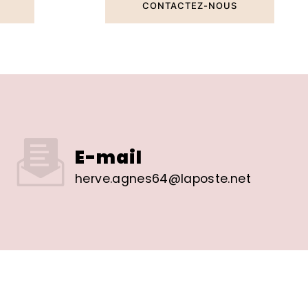
CONTACTEZ-NOUS
E-mail
herve.agnes64@laposte.net