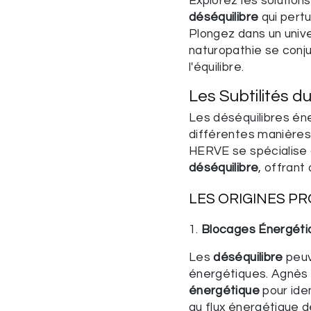
Explorez les solution
déséquilibre
qui pertu
Plongez dans un unive
naturopathie se conju
l'équilibre.
Les Subtilités d
Les déséquilibres én
différentes manières,
HERVE se spécialise 
déséquilibre
, offrant
LES ORIGINES P
1.
Blocages Énergéti
Les
déséquilibre
peuv
énergétiques. Agnès 
énergétique
pour iden
au flux énergétique de