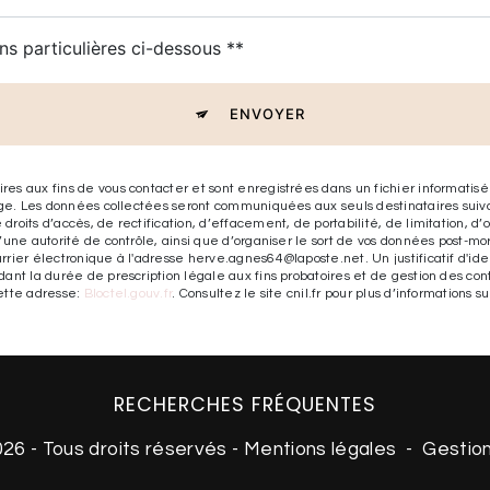
ns particulières ci-dessous **
ENVOYER
s aux fins de vous contacter et sont enregistrées dans un fichier informatisé
sage. Les données collectées seront communiquées aux seuls destinataires su
its d’accès, de rectification, d’effacement, de portabilité, de limitation, d’
une autorité de contrôle, ainsi que d’organiser le sort de vos données post-mo
rier électronique à l'adresse herve.agnes64@laposte.net. Un justificatif d'id
t la durée de prescription légale aux fins probatoires et de gestion des conten
ette adresse:
Bloctel.gouv.fr
. Consultez le site cnil.fr pour plus d’informations sur
RECHERCHES FRÉQUENTES
026 - Tous droits réservés -
Mentions légales
-
Gestio