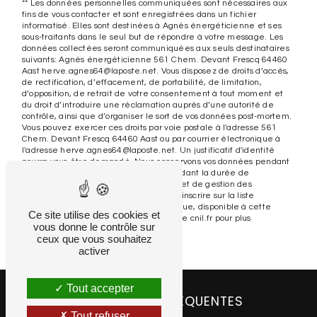
** Les données personnelles communiquées sont nécessaires aux
fins de vous contacter et sont enregistrées dans un fichier
informatisé. Elles sont destinées à Agnès énergéticienne et ses
sous-traitants dans le seul but de répondre à votre message. Les
données collectées seront communiquées aux seuls destinataires
suivants: Agnès énergéticienne 561 Chem. Devant Frescq 64460
Aast herve.agnes64@laposte.net. Vous disposez de droits d’accès,
de rectification, d’effacement, de portabilité, de limitation,
d’opposition, de retrait de votre consentement à tout moment et
du droit d’introduire une réclamation auprès d’une autorité de
contrôle, ainsi que d’organiser le sort de vos données post-mortem.
Vous pouvez exercer ces droits par voie postale à l'adresse 561
Chem. Devant Frescq 64460 Aast ou par courrier électronique à
l'adresse herve.agnes64@laposte.net. Un justificatif d'identité
pourra vous être demandé. Nous conservons vos données pendant
la période de prise de contact puis pendant la durée de
prescription légale aux fins probatoires et de gestion des
contentieux. Vous avez le droit de vous inscrire sur la liste
d'opposition au démarchage téléphonique, disponible à cette
Ce site utilise des cookies et
adresse:
Bloctel.gouv.fr
. Consultez le site cnil.fr pour plus
vous donne le contrôle sur
d’informations sur vos droits.
ceux que vous souhaitez
activer
Tout accepter
RECHERCHES FRÉQUENTES
Tout refuser