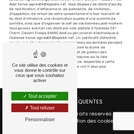
Aast herve.agnes64@laposte.net. Vous disposez de droits d’accès,
de rectification, d’effacement, de portabilité, de limitation,
d’opposition, de retrait de votre consentement à tout moment et
du droit d’introduire une réclamation auprès d’une autorité de
contrôle, ainsi que d’organiser le sort de vos données post-mortem.
Vous pouvez exercer ces droits par voie postale à l'adresse 561
Chem. Devant Frescq 64460 Aast ou par courrier électronique à
l'adresse herve.agnes64@laposte.net. Un justificatif d'identité
pourra vous être demandé. Nous conservons vos données pendant
la période de prise de contact puis pendant la durée de
prescription légale aux fins probatoires et de gestion des
contentieux. Vous avez le droit de vous inscrire sur la liste
d'opposition au démarchage téléphonique, disponible à cette
Ce site utilise des cookies et
adresse:
Bloctel.gouv.fr
. Consultez le site cnil.fr pour plus
vous donne le contrôle sur
d’informations sur vos droits.
ceux que vous souhaitez
activer
Tout accepter
RECHERCHES FRÉQUENTES
Tout refuser
©
Vistalid
- 2026 - Tous droits réservés -
Personnaliser
Mentions légales
-
Gestion des cookies