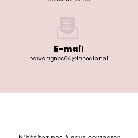
E-mail
herve.agnes64@laposte.net
N'hésitez pas à nous contacter