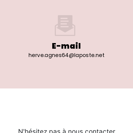
E-mail
herve.agnes64@laposte.net
N'hésitez pas à nous contacter