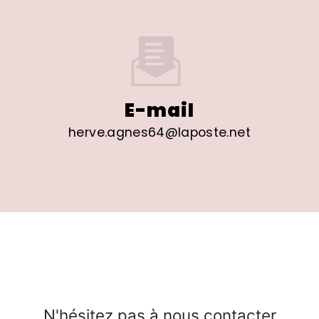
E-mail
herve.agnes64@laposte.net
N'hésitez pas à nous contacter